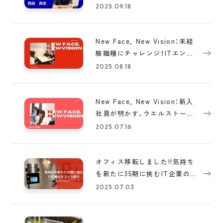
の信頼が厚い取締役が語るウエ
2025.09.18
ルストーン！（オープン社内報
note 掲載情報）
New Face, New Vision：未経
験職種にチャレンジ！ITエンジ
ニアの新人研修とは？（オープ
2025.08.18
ン社内報 note 掲載情報）
New Face, New Vision：新入
社員が明かす、ウエルストーン
に入社した決め手とは。（オー
2025.07.16
プン社内報 note 掲載情報）
オフィス移転しました!!気持ち
を新たに35期に挑むIT企業のオ
フィス紹介（オープン社内報
2025.07.03
note 掲載情報）